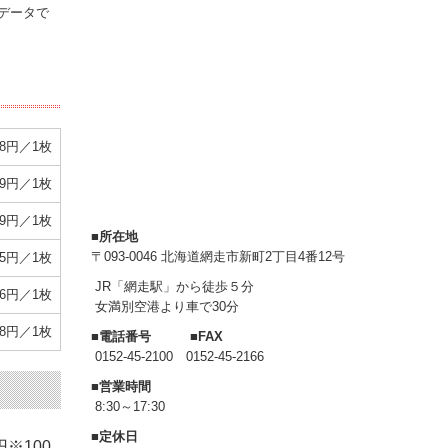
データで
38円／1枚
49円／1枚
49円／1枚
■所在地
〒093-0046 北海道網走市新町2丁目4番12号
65円／1枚
JR「網走駅」から徒歩５分
76円／1枚
女満別空港より車で30分
98円／1枚
■電話番号 ■FAX
0152-45-2100 0152-45-2166
■営業時間
8:30～17:30
■定休日
円※100