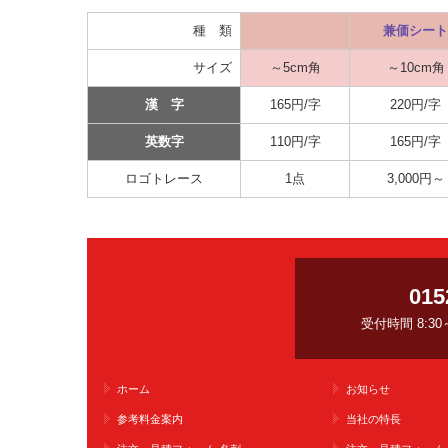
種 類
兼価シート
サイズ
～5cm角
～10cm角
漢 字
165円/字
220円/字
英数字
110円/字
165円/字
ロゴトレース
1点
3,000円～
015
受付時間 8:3
ホーム
お知らせ
参考料金案内
当社の特長