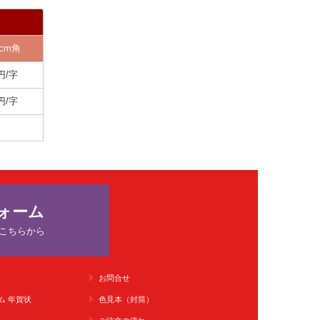
cm角
円/字
円/字
ォーム
こちらから
お問合せ
ム 年賀状
色見本（封筒）