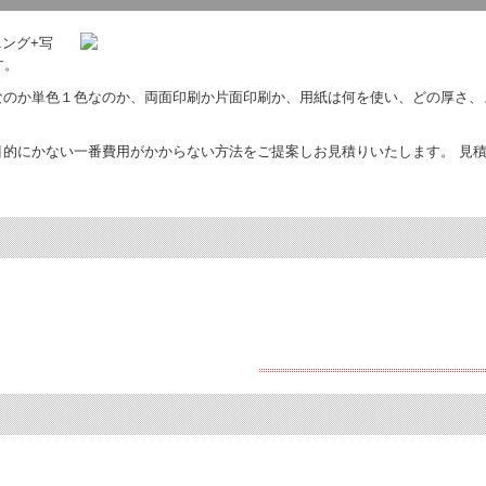
ング+写
す。
なのか単色１色なのか、両面印刷か片面印刷か、用紙は何を使い、どの厚さ、
的にかない一番費用がかからない方法をご提案しお見積りいたします。 見