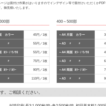
ージは面付け作業がはいりますのでインデザイン等で面付けいただくかPDF
す。御見積いたします。
300部
400～500部
片面 カラー
45円／1枚
～A4 片面 カラー
 〃 〃
55円／1枚
～A3 〃 〃
 ｶﾗｰ / ﾓﾉｸﾛ
55円／1枚
～A4 両面 ｶﾗｰ / ﾓﾉｸﾛ
 〃 〃
75円／1枚
～A3 〃 〃
 ｶﾗｰ / ｶﾗｰ
90円／1枚
～A4 両面 ｶﾗｰ / ｶﾗｰ
 〃 〃
110円／1枚
～A3 〃 〃
す。ご相談ください。
封筒印刷 長3:1,000枚/箱･角2:500枚/箱､初回基本料1,000