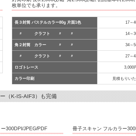
枚単位でも承ります。
長３封筒 パステルカラー80g 片面1色
17～
〃 クラフト 〃 〃
14～
角２封筒 カラー 〃 〃
34～
〃 クラフト 〃 〃
27～
ロゴトレース
3,00
カラー印刷
見積もりいた
K-IS-AIF3）も完備
300DPI/JPEG/PDF
冊子スキャン フルカラー300D