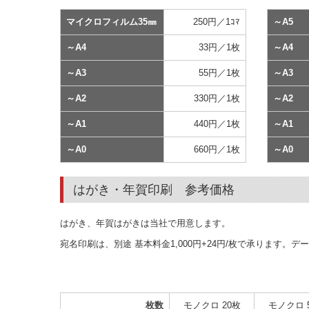
マイクロフィルム35㎜
250円／1ｺﾏ
～A5
～A4
33円／1枚
～A4
～A3
55円／1枚
～A3
～A2
330円／1枚
～A2
～A1
440円／1枚
～A1
～A0
660円／1枚
～A0
はがき・年賀印刷 参考価格
はがき、年賀はがきは当社で用意します。
宛名印刷は、別途 基本料金1,000円+24円/枚で承ります
枚数
モノクロ 20枚
モノクロ 