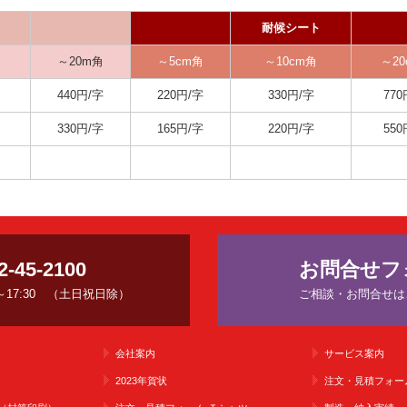
耐候シート
～20m角
～5cm角
～10cm角
～20
440円/字
220円/字
330円/字
770
330円/字
165円/字
220円/字
550
2-45-2100
お問合せフ
0～17:30　（土日祝日除）
ご相談・お問合せは
会社案内
サービス案内
2023年賀状
注文・見積フォー