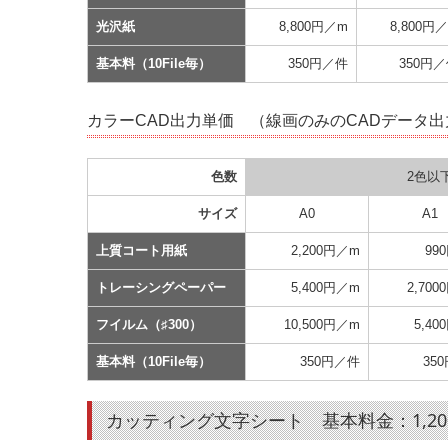
光沢紙
8,800円／m
8,800円
基本料（10File毎）
350円／件
350円
カラーCAD出力単価 （線画のみのCADデータ
色数
2色以
サイズ
A0
A1
上質コート用紙
2,200円／m
99
トレーシングペーパー
5,400円／m
2,70
フイルム（♯300）
10,500円／m
5,4
基本料（10File毎）
350円／件
35
基本料金：1,2
カッティング文字シート