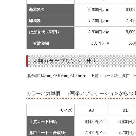
基本料金
6,600円／m
6,6
印刷料
7,700円／m
7,7
はがき代（63円）
8,800円／m
8,8
合計金額
350円／件
35
大判カラープリント・出力
用紙幅914mm／610mm／420ｍｍ 上質・コート紙、厚
カラー出力単価 （画像アプリケーションから
サイズ
A0
B1
上質コート用紙
6,600円／m
6,600円
厚口コート・合成紙
7,700円／m
7,700円