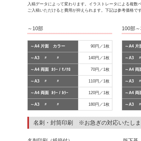
入稿データによって変わります。イラストレータによる複数ペ
ご入稿いただけると費用が抑えられます。下記は参考価格で
～10部
100部～
～A4 片面 カラー
90円／1枚
～A4 
～A3 〃 〃
140円／1枚
～A3
～A4 両面 ｶﾗｰ / ﾓﾉｸﾛ
70円／1枚
～A4 両面
～A3 〃 〃
110円／1枚
～A3
～A4 両面 ｶﾗｰ / ｶﾗｰ
120円／1枚
～A4 両面
～A3 〃 〃
180円／1枚
～A3
名刺・封筒印刷 ※お急ぎの対応いたしま
名刺印刷（紙箱付） 版下基