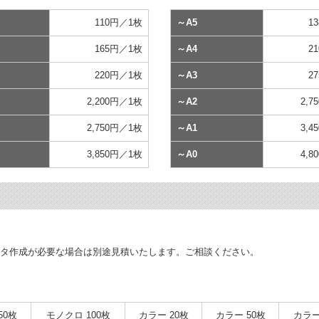
110円／1枚
～A5
1
165円／1枚
～A4
2
220円／1枚
～A3
2
2,200円／1枚
～A2
2,7
2,750円／1枚
～A1
3,4
3,850円／1枚
～A0
4,8
。データ作成が必要な場合は別途見積いたします。ご相談ください。
50枚
モノクロ 100枚
カラー 20枚
カラー 50枚
カラー