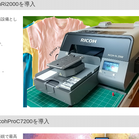
Ri2000を導入
新設備とし
で、
。
・・
hProC7200を導入
新鋭で最高