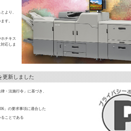
もとより、
います。
やホチキス
に対応しま
ンを更新しました
法律・法施行令」に基づき、
006」の要求事項に適合した
いることである