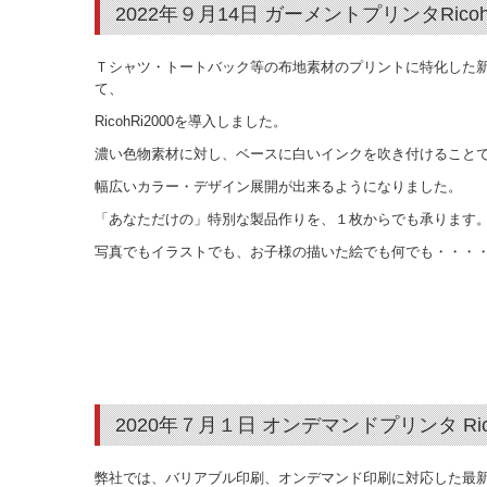
2022年９月14日 ガーメントプリンタRicoh
Ｔシャツ・トートバック等の布地素材のプリントに特化した
て、
RicohRi2000を導入しました。
濃い色物素材に対し、ベースに白いインクを吹き付けること
幅広いカラー・デザイン展開が出来るようになりました。
「あなただけの」特別な製品作りを、１枚からでも承ります
写真でもイラストでも、お子様の描いた絵でも何でも・・・
2020年７月１日 オンデマンドプリンタ Rico
弊社では、バリアブル印刷、オンデマンド印刷に対応した最