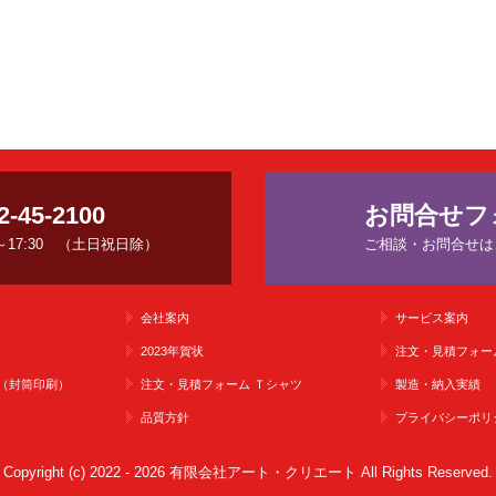
2-45-2100
お問合せフ
0～17:30　（土日祝日除）
ご相談・お問合せは
会社案内
サービス案内
2023年賀状
注文・見積フォー
（封筒印刷）
注文・見積フォーム Ｔシャツ
製造・納入実績
品質方針
プライバシーポリ
Copyright (c) 2022 - 2026 有限会社アート・クリエート All Rights Reserved.