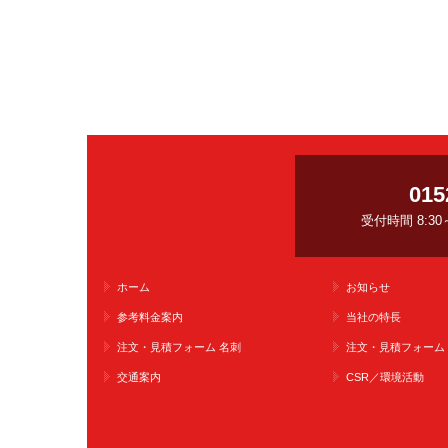
015
受付時間 8:3
ホーム
お知らせ
参考料金案内
当社の特長
注文・見積フォーム 名刺
注文・見積フォーム
交通案内
CSR／環境活動