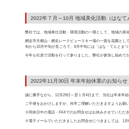
2022年７月～10月 地域美化活動（はな
弊社では、地域奉仕活動・環境活動の一環として、地域の美
網走市天都山・網走レークビュースキー場の一面を花園として
旬から10月中旬が見ごろで、9月中旬には「はな・てんとま
今年も社員で活動を行って参りました。弊社が参加し始めてか
2022年11月30日 年末年始休業のお知らせ
誠に勝手ながら、12月29日～翌１月4日まで、当社は年末年
ご不便をおかけしますが、何卒ご理解いただきますようお願
※同休日中の電話・FAXでのお問合せはお休みさせていただ
※電子メールでいただきましたお問合せにつきましては、1月