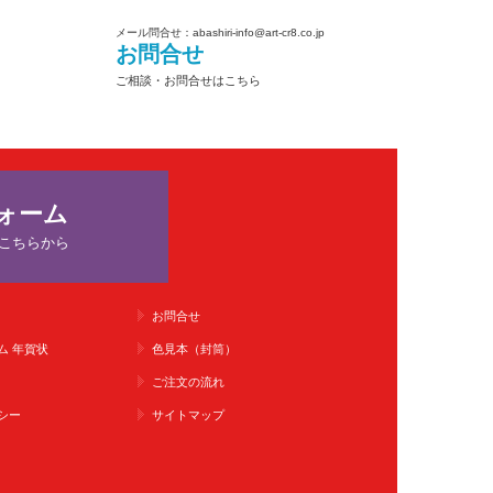
メール問合せ：abashiri-info@art-cr8.co.jp
お問合せ
ご相談・お問合せはこちら
ォーム
こちらから
お問合せ
ム 年賀状
色見本（封筒）
ご注文の流れ
シー
サイトマップ